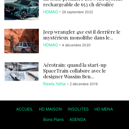
rechargeable de 653 ch dévoilée
HDMAG
-
29 septembre 2022
Jeep wrangler 4xe est il derrière le
mystérieux monolithe dans le...
HDMAG
-
4 décembre 2020
Aérotrain: quand la start-up
SpaceTrain collabore avec le
designer Wassim Ben...
Rawia Yahia
-
2 décembre 2019
ACCUEIL
HD MAISON
INSOLITES
HD MENA
Bons Plans
AGENDA