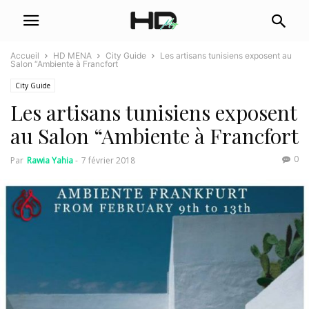
Accueil
HD MENA
City Guide
Les artisans tunisiens exposent au
Salon “Ambiente à Francfort
City Guide
Les artisans tunisiens exposent
au Salon “Ambiente à Francfort
0
Par
Rawia Yahia
-
7 février 2018