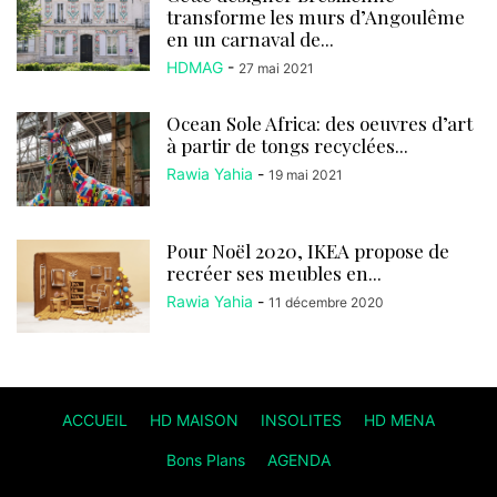
transforme les murs d’Angoulême
en un carnaval de...
HDMAG
-
27 mai 2021
Ocean Sole Africa: des oeuvres d’art
à partir de tongs recyclées...
Rawia Yahia
-
19 mai 2021
Pour Noël 2020, IKEA propose de
recréer ses meubles en...
Rawia Yahia
-
11 décembre 2020
ACCUEIL
HD MAISON
INSOLITES
HD MENA
Bons Plans
AGENDA