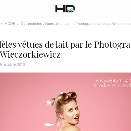
MODE
Des modèles vêtues de lait par le Photographe Jaroslav Wieczorki
les vêtues de lait par le Photogr
 Wieczorkiewicz
9 octobre 2013