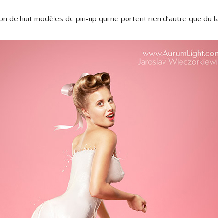
ion de huit modèles de pin-up qui ne portent rien d’autre que du la