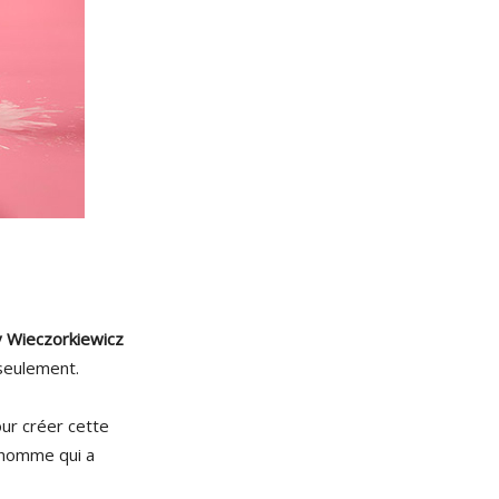
v Wieczorkiewicz
 seulement.
our créer cette
l’homme qui a