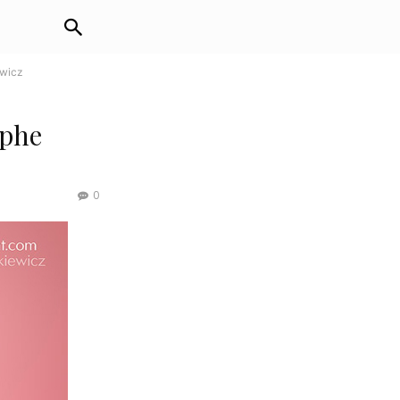
ewicz
aphe
0