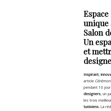
Espace 
unique 
Salon d
Un espa
et mett
designe
Inspirant
,
innov
article
Cérémonie
pendant 10 jour
designers
, un 
les trois meille
tunisiens.
La réd