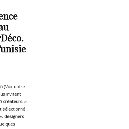
ience
 au
rDéco.
Tunisie
on
(Voir notre
us invitent
20
créateurs
et
nt sélectionné
nes
designers
quelques