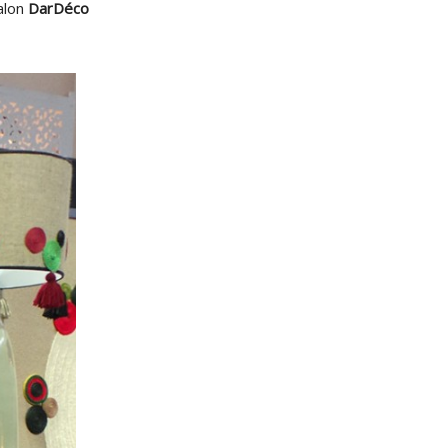
alon
DarDéco