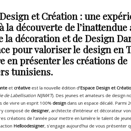
Design et Création : une expér
à la découverte de l’inattendue
e la décoration et de Design Da
ce pour valoriser le design en 
re en présenter les créations de
rs tunisiens.
ante
et
créative
est la nouvelle édition d
‘
Espace Design et Créati
 de Labellisation NIJMA’T
). Des jeunes et amateurs de design no
s de vivre un esprit 100%
design
dans un espace décalé. Parmi 
jury composé de
designer
, architecte d’intérieur et décorateur vo
ures créations de l’année pour mettre en lumière le talent de jeu
action
Helloodesigner
, s’engage aujourd’hui de vous présenter 