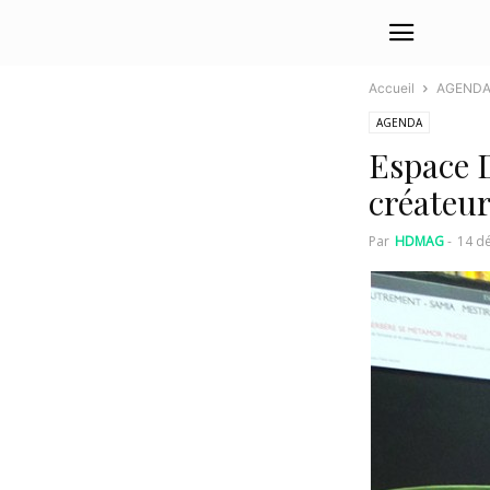
Accueil
AGEND
AGENDA
Espace D
créateur
Par
HDMAG
-
14 d