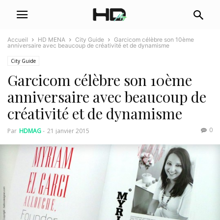
Accueil
HD MENA
City Guide
Garcicom célèbre son 10ème
anniversaire avec beaucoup de créativité et de dynamisme
City Guide
Garcicom célèbre son 10ème
anniversaire avec beaucoup de
créativité et de dynamisme
0
Par
HDMAG
-
21 janvier 2015