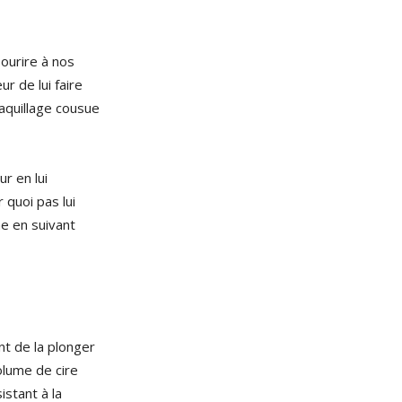
sourire à nos
r de lui faire
maquillage cousue
r en lui
 quoi pas lui
me en suivant
ant de la plonger
olume de cire
istant à la