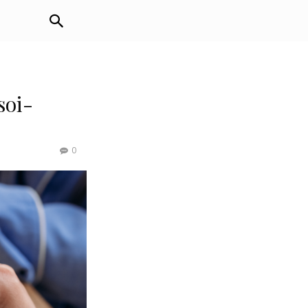
soi-
0