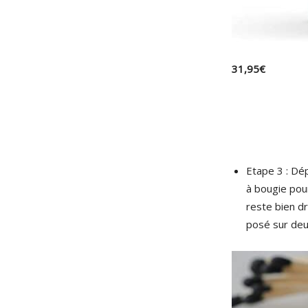
31
,
95
€
Etape 3 : Dép
à bougie pour
reste bien dr
posé sur deu