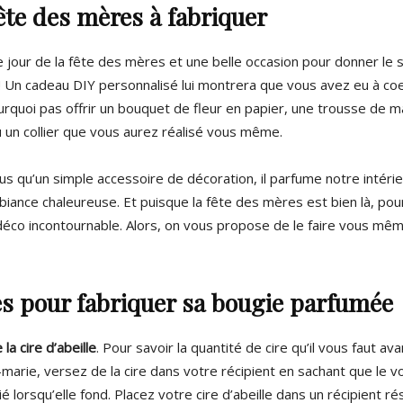
ête des mères à fabriquer
e jour de la fête des mères et une belle occasion pour donner le 
Un cadeau DIY personnalisé lui montrera que vous avez eu à coeu
pourquoi pas offrir un bouquet de fleur en papier, une trousse de 
u un collier que vous aurez réalisé vous même.
us qu’un simple accessoire de décoration, il parfume notre intérieu
ance chaleureuse. Et puisque la fête des mères est bien là, pour
 déco incontournable. Alors, on vous propose de le faire vous mê
es pour fabriquer sa bougie parfumée
la cire d’abeille
. Pour savoir la quantité de cire qu’il vous faut av
marie, versez de la cire dans votre récipient en sachant que le v
é lorsqu’elle fond. Placez votre cire d’abeille dans un récipient rés