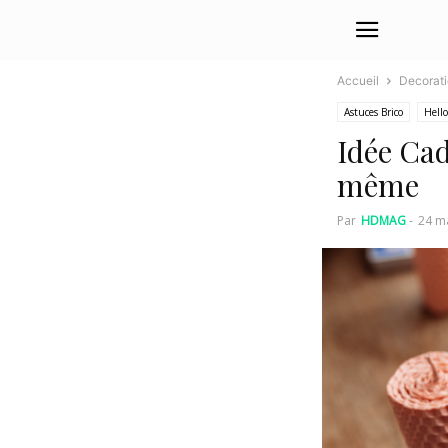
Accueil
Decorat
Astuces Brico
Hell
Idée Cad
même
Par
HDMAG
-
24 m