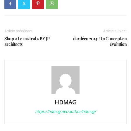
Article précédent
Article suivant
Shop « Le mistral » BY JP
dardéco 2014: Un Concept en
architects
évolution
HDMAG
https://hdmag.net/author/hdmag/