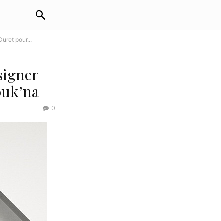
uret pour...
signer
ouk’na
0