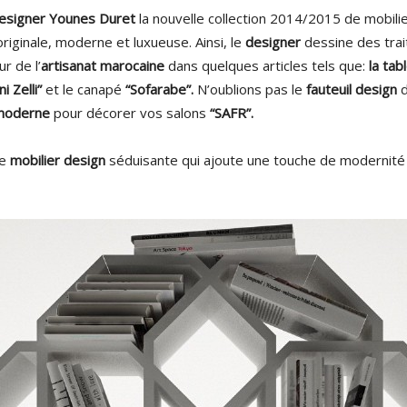
esigner Younes Duret
la nouvelle collection 2014/2015 de mobili
riginale, moderne et luxueuse. Ainsi, le
designer
dessine des tra
r de l’
artisanat marocaine
dans quelques articles tels que:
la tab
ni Zelli”
et le canapé
“Sofarabe”.
N’oublions pas le
fauteuil design
d
 moderne
pour décorer vos salons
“SAFR”.
de
mobilier design
séduisante qui ajoute une touche de modernité