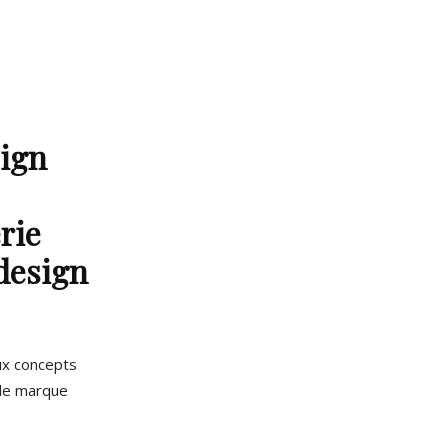
sign
érie
design
ux concepts
lle marque