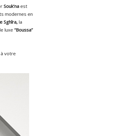
er
Souk’na
est
its modernes en
le Sghîra,
la
e luxe
“Boussa”
 à votre