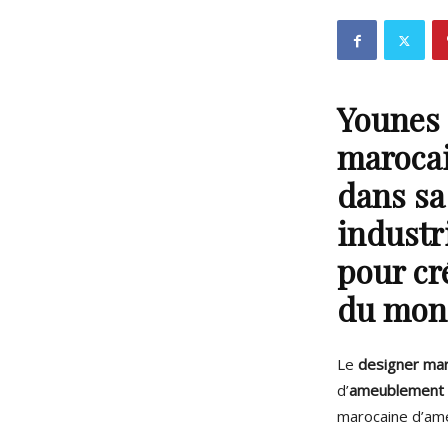
Younes
marocai
dans sa 
industri
pour cr
du mon
Le
designer ma
d’
ameublement 
marocaine d’a