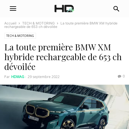
Accueil
TECH & MOTORING
La toute première BMW XM hybride
rechargeable de 653 ch dévoilée
TECH & MOTORING
La toute première BMW XM
hybride rechargeable de 653 ch
dévoilée
0
Par
HDMAG
-
29 septembre 2022