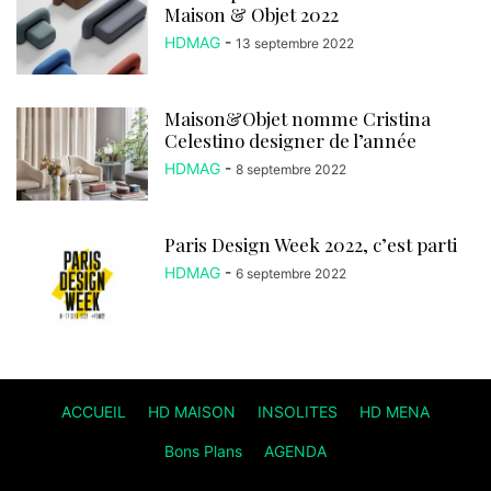
Maison & Objet 2022
HDMAG
-
13 septembre 2022
Maison&Objet nomme Cristina
Celestino designer de l’année
HDMAG
-
8 septembre 2022
Paris Design Week 2022, c’est parti
HDMAG
-
6 septembre 2022
ACCUEIL
HD MAISON
INSOLITES
HD MENA
Bons Plans
AGENDA