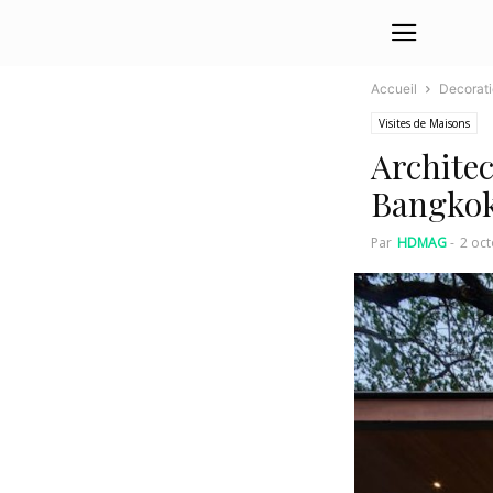
Accueil
Decorat
Visites de Maisons
Archite
Bangko
Par
HDMAG
-
2 oc