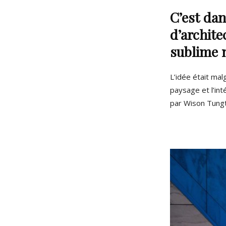
C’est dan
d’archite
sublime 
L’idée était malg
paysage et l’int
par Wison Tungth