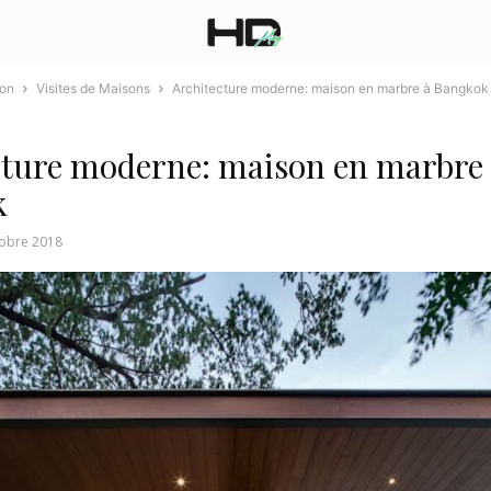
ion
Visites de Maisons
Architecture moderne: maison en marbre à Bangkok
cture moderne: maison en marbre
k
tobre 2018