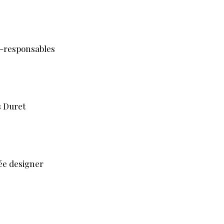
o-responsables
s Duret
ée designer