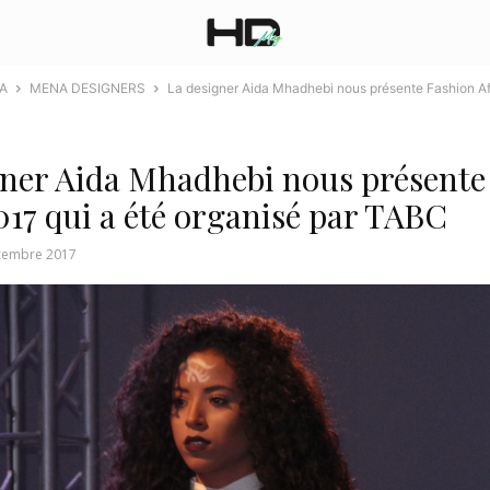
A
MENA DESIGNERS
La designer Aida Mhadhebi nous présente Fashion Af
gner Aida Mhadhebi nous présente
017 qui a été organisé par TABC
cembre 2017