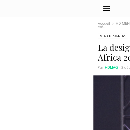
Accueil
HD MEN
été...
MENA DESIGNERS
La desi
Africa 2
Par
HDMAG
-
3 dé