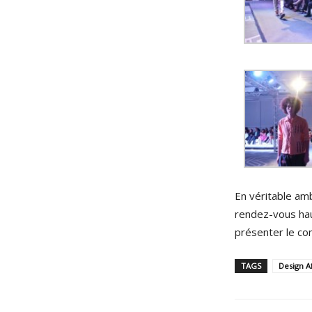
En véritable am
rendez-vous haut
présenter le con
TAGS
Design Af