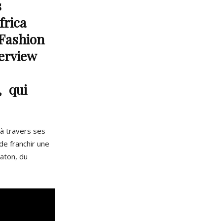
s
frica
 Fashion
terview
, qui
 à travers ses
 de franchir une
raton, du