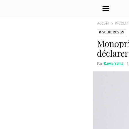
Accueil
INSOLIT
INSOLITE DESIGN
Monoprix
déclare
Par
Rawia Yahia
-
1