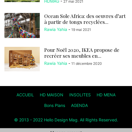
HDMAG
-
27 mai 2021
Ocean Sole Africa: des oeuvres d’art
à partir de tongs recyclées...
Rawia Yahia
-
19 mai 2021
Pour Noël 2020, IKEA propose de
recréer ses meubles en...
Rawia Yahia
-
11 décembre 2020
ACCUEIL
HD MAISON
INSOLITES
HD MENA
Bons Plans
AGENDA
© 2013 - 2022 Hello Design Mag. All Rights Reserved.