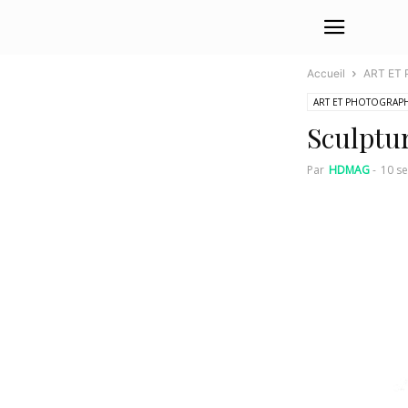
Accueil
ART ET
ART ET PHOTOGRAPH
Sculptu
Par
HDMAG
-
10 s