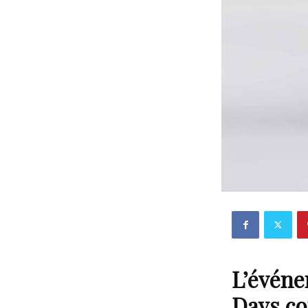
L’événe
Days co