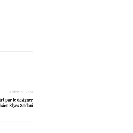
Article suivant
irt par le designer
isien Elyes Saidani