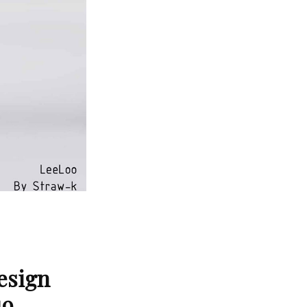
Design
19