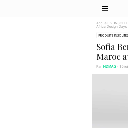
Accueil
INSOLIT
Africa Design Days
PRODUITS INSOLITE
Sofia Be
Maroc a
Par
HDMAG
-
16 ju