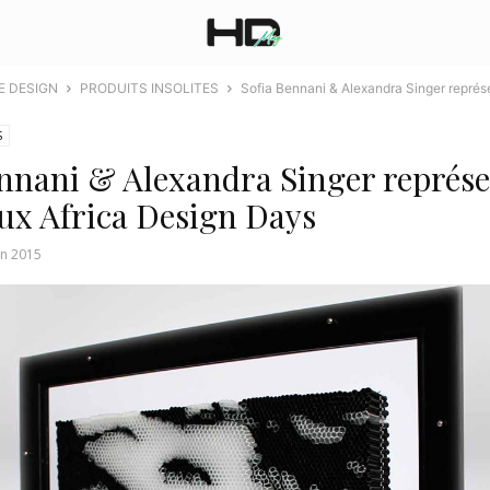
E DESIGN
PRODUITS INSOLITES
Sofia Bennani & Alexandra Singer représ
S
nnani & Alexandra Singer représe
ux Africa Design Days
in 2015