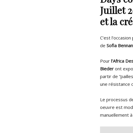
Juillet 
et la cr
C’est l’occasion 
de
Sofia Bennan
Pour
l’Africa De
Bieder
ont expo
partir de “paill
une résistance o
Le processus de 
oeuvre est mod
manuellement à 