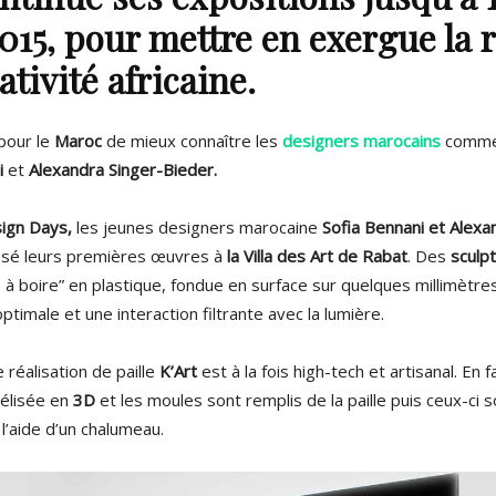
2015, pour mettre en exergue la 
éativité africaine.
pour le
Maroc
de mieux connaître les
designers marocains
comme 
i
et
Alexandra Singer-Bieder.
sign Days,
les jeunes designers marocaine
Sofia Bennani et Alexa
sé leurs premières œuvres à
la Villa des Art de Rabat
. Des
sculp
es à boire” en plastique, fondue en surface sur quelques millimètres
ptimale et une interaction filtrante avec la lumière.
réalisation de paille
K’Art
est à la fois high-tech et artisanal. En f
élisée en
3D
et les moules sont remplis de la paille puis ceux-ci
l’aide d’un chalumeau.