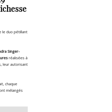
richesse
le duo pétillant
ndra Singer-
tures
réalisées à
, leur autorisant
ait, chaque
 sont mélangés