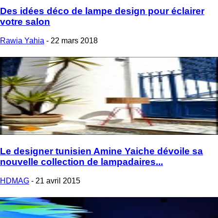
Des idées déco de lampe design pour éclairer
votre salon
Rawia Yahia
-
22 mars 2018
Le designer tunisien Amine Yaiche dévoile sa
nouvelle collection de lampadaires...
HDMAG
-
21 avril 2015