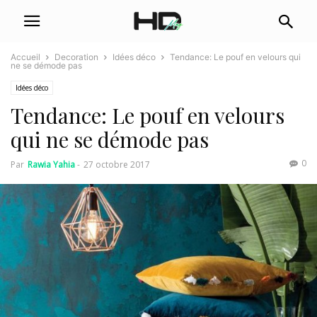
Accueil
Decoration
Idées déco
Tendance: Le pouf en velours qui
ne se démode pas
Idées déco
Tendance: Le pouf en velours
qui ne se démode pas
0
Par
Rawia Yahia
-
27 octobre 2017