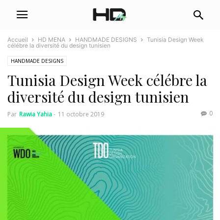
Accueil
HD MENA
HANDMADE DESIGNS
Tunisia Design Week
célébre la diversité du design tunisien
HANDMADE DESIGNS
Tunisia Design Week célébre la
diversité du design tunisien
0
Par
Rawia Yahia
-
11 octobre 2019