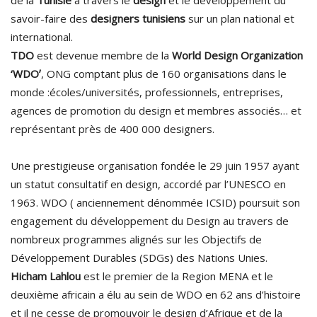
de la
Tunisie
à travers le
design
et le développement du
savoir-faire des
designers tunisiens
sur un plan national et
international.
TDO
est devenue membre de la
World Design Organization
‘WDOʼ
, ONG comptant plus de 160 organisations dans le
monde :écoles/universités, professionnels, entreprises,
agences de promotion du design et membres associés… et
représentant près de 400 000 designers.
Une prestigieuse organisation fondée le 29 juin 1957 ayant
un statut consultatif en design, accordé par l’UNESCO en
1963. WDO ( anciennement dénommée ICSID) poursuit son
engagement du développement du Design au travers de
nombreux programmes alignés sur les Objectifs de
Développement Durables (SDGs) des Nations Unies.
Hicham Lahlou
est le premier de la Region MENA et le
deuxième africain a élu au sein de WDO en 62 ans d’histoire
et il ne cesse de promouvoir le design d’Afrique et de la