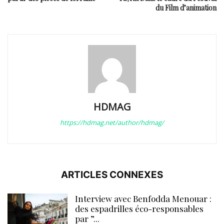
du Film d’animation
HDMAG
https://hdmag.net/author/hdmag/
ARTICLES CONNEXES
Interview avec Benfodda Menouar :
des espadrilles éco-responsables
par ”...