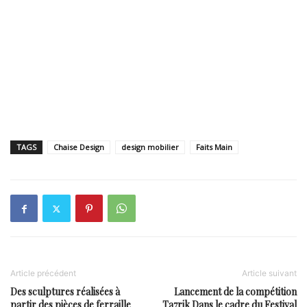
TAGS
Chaise Design
design mobilier
Faits Main
Article précédent
Article suivant
Des sculptures réalisées à
Lancement de la compétition
partir des pièces de ferraille
Ta7rik Dans le cadre du Festival