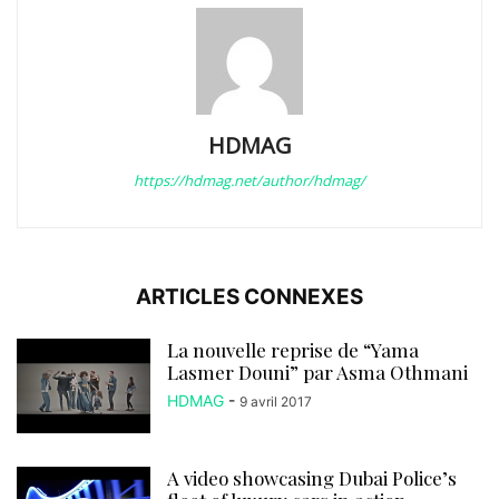
HDMAG
https://hdmag.net/author/hdmag/
ARTICLES CONNEXES
La nouvelle reprise de “Yama
Lasmer Douni” par Asma Othmani
HDMAG
-
9 avril 2017
A video showcasing Dubai Police’s