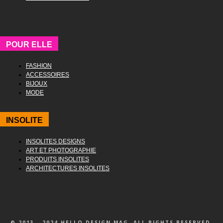
POUR ELLE
FASHION
ACCESSOIRES
BIJOUX
MODE
INSOLITE
INSOLITES DESIGNS
ART ET PHOTOGRAPHIE
PRODUITS INSOLITES
ARCHITECTURES INSOLITES
© 2013 - 2024 HELLO DESIGN MAG. ALL RIGHTS RESERVED.