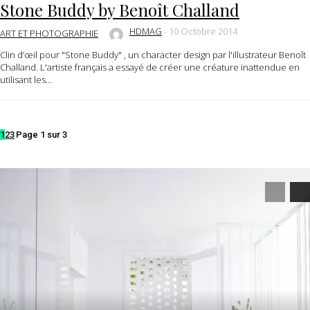
Stone Buddy by Benoît Challand
HDMAG
-
10 Octobre 2014
ART ET PHOTOGRAPHIE
Clin d’œil pour "Stone Buddy" , un character design par l'illustrateur Benoît
Challand. L'artiste français a essayé de créer une créature inattendue en
utilisant les...
1
2
3
Page 1 sur 3