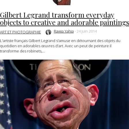
Gilbert Legrand transform everyday
objects to creative and adorable paintings
Rawia Yahia
-
24 Juin 2014
ART ET PHOTOGRAPHIE
L'artiste français Gilbert Legrand s'amuse en détournant des objets du
quotidien en adorables œuvres d'art. Avec un peut de peinture il
transforme des robinets,...