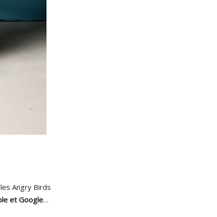
lé les Angry Birds
ple et Google
…