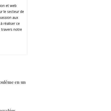
ion et web
ur le secteur de
 passion aux
 réaliser ce
 travers notre
goulême en un
cyclées...