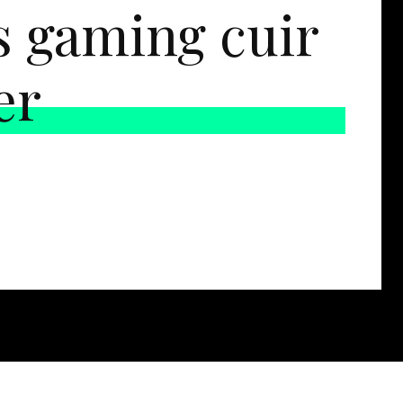
s gaming cuir
er