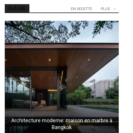
À LA UNE
EN VEDETTE
PLUS
Architecture moderne: maison en marbre à
Un
Bangkok