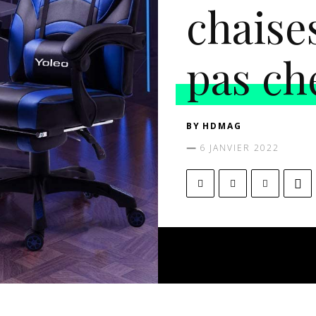
chaise
pas ch
BY
HDMAG
6 JANVIER 2022