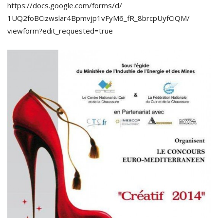
https://docs.google.com/
forms/d/
1UQ2foBCizwslar4Bpmvjp1vFyM
6_fR_8brcpUyfCiQM/
viewform?edit_requested=tru
e