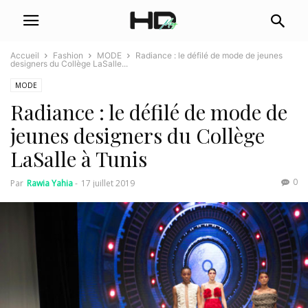
Accueil
Fashion
MODE
Radiance : le défilé de mode de jeunes
designers du Collège LaSalle...
MODE
Radiance : le défilé de mode de
jeunes designers du Collège
LaSalle à Tunis
0
Par
Rawia Yahia
-
17 juillet 2019