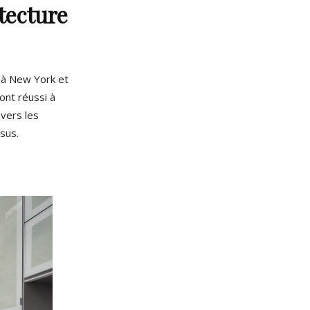
tecture
l à New York et
 ont réussi à
avers les
ssus.