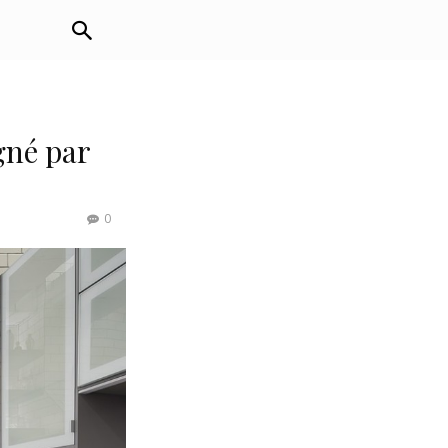
igné par
0