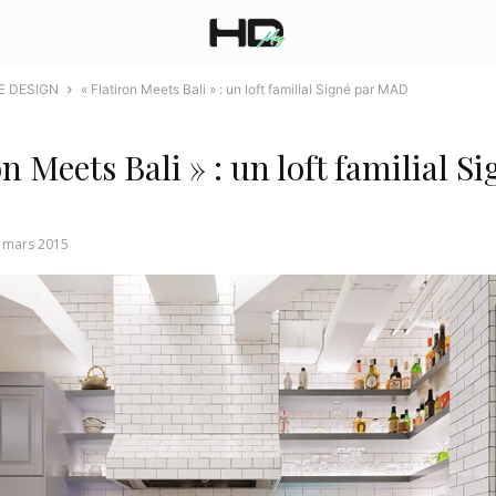
E DESIGN
« Flatiron Meets Bali » : un loft familial Signé par MAD
on Meets Bali » : un loft familial S
 mars 2015