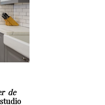
er de
 studio