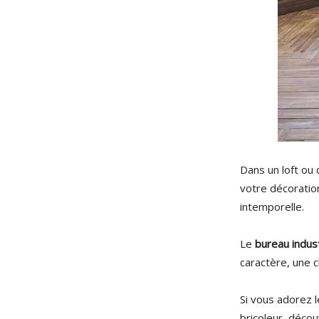
Dans un loft ou 
votre décoration
intemporelle.
Le
bureau indust
caractère, une c
Si vous adorez 
bricoleur, déco