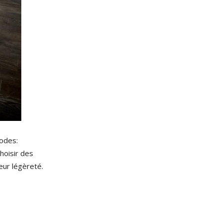
codes:
hoisir des
eur légèreté.