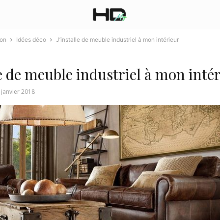
ion
Idées déco
J’installe de meuble industriel à mon intérieur
le de meuble industriel à mon inté
 janvier 2018