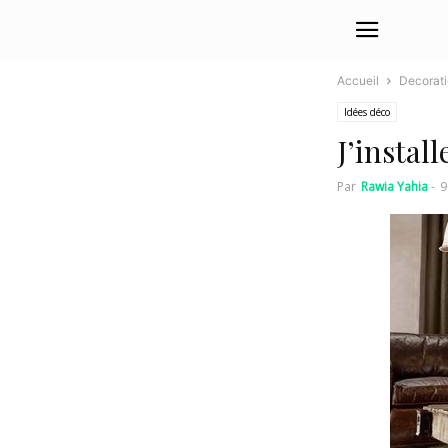
Accueil
Decorat
Idées déco
J’instal
Par
Rawia Yahia
-
9