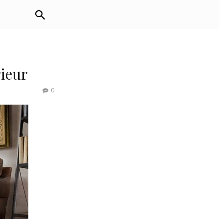
rieur
0