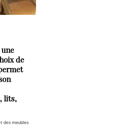
e une
hoix de
 permet
 son
 lits,
 et des meubles