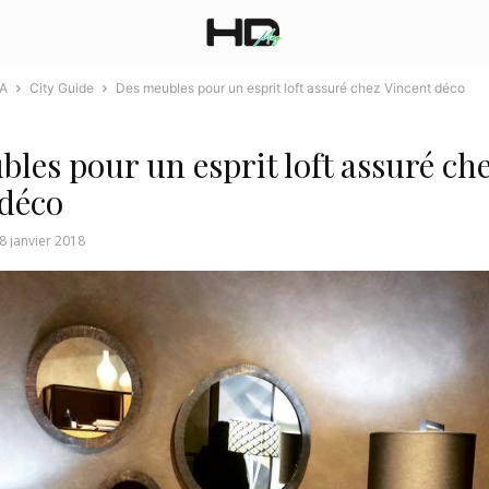
A
City Guide
Des meubles pour un esprit loft assuré chez Vincent déco
les pour un esprit loft assuré ch
 déco
8 janvier 2018