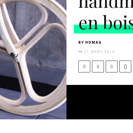
handm
en boi
BY
HDMAG
31 MARS 2014