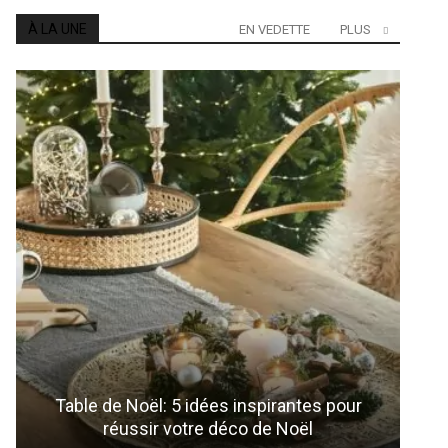
À LA UNE
EN VEDETTE
PLUS
Table de Noël: 5 idées inspirantes pour
"E
réussir votre déco de Noël