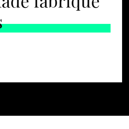
ade fabriqué
s