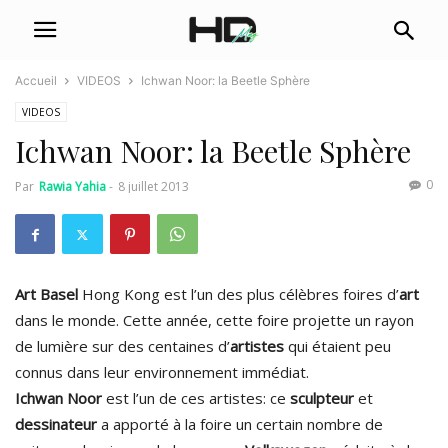
Accueil
VIDEOS
Ichwan Noor: la Beetle Sphère
VIDEOS
Ichwan Noor: la Beetle Sphère
0
Par
Rawia Yahia
-
8 juillet 2013
Art Basel
Hong Kong est l’un des plus célèbres foires d’
art
dans le monde. Cette année, cette foire projette un rayon
de lumière sur des centaines d’
artistes
qui étaient peu
connus dans leur environnement immédiat.
Ichwan Noor
est l’un de ces artistes: ce
sculpteur
et
dessinateur
a apporté à la foire un certain nombre de