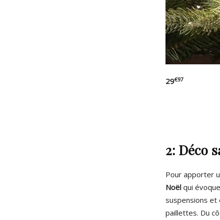
€97
29
2: Déco s
Pour apporter u
Noël
qui évoque 
suspensions et
paillettes.
Du côt