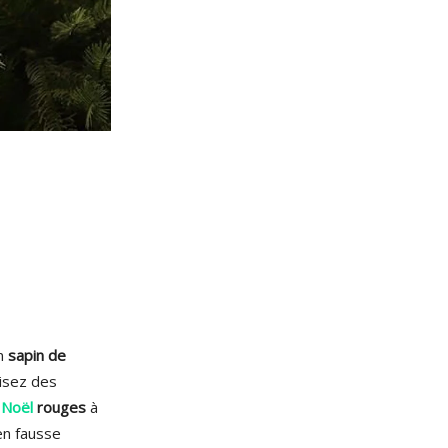
un
sapin de
lisez des
 Noël
rouges
à
n fausse