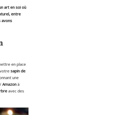
n art en soi où
aturel, entre
s avons
n
ettre en place
 votre
sapin de
donnant une
r
Amazon
à
rbre
avec des