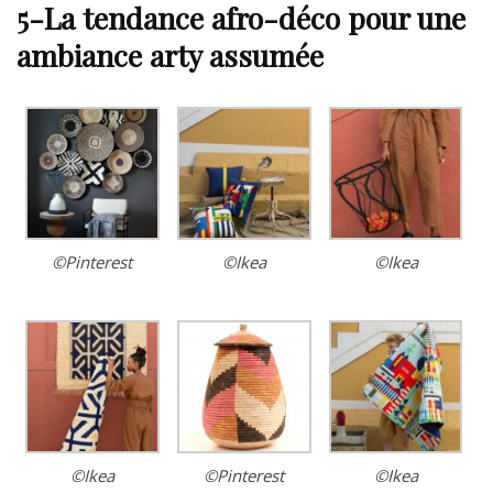
5-La tendance afro-déco pour une
ambiance arty assumée
©Pinterest
©Ikea
©Ikea
©Ikea
©Pinterest
©Ikea