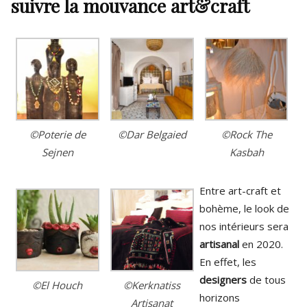
suivre la mouvance art&craft
©Poterie de
©Dar Belgaied
©Rock The
Sejnen
Kasbah
Entre art-craft et
bohème, le look de
nos intérieurs sera
artisanal
en 2020.
En effet, les
designers
de tous
©El Houch
©Kerknatiss
horizons
Artisanat