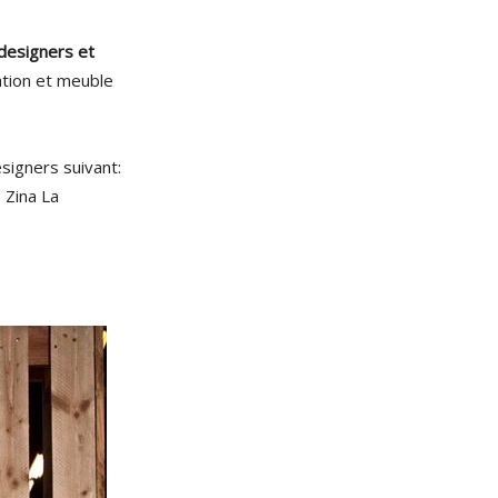
designers et
ation et meuble
esigners suivant:
 Zina La