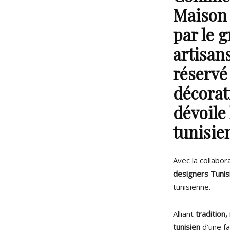
Maison
par le 
artisan
réservé
décorat
dévoile
tunisie
Avec la collabora
designers Tunis
tunisienne.
Alliant
tradition,
tunisien
d’une fa