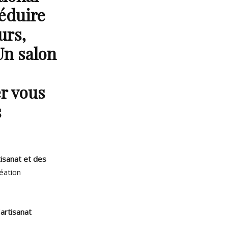
éduire
urs,
Un salon
er vous
s
tisanat et des
éation
’
artisanat