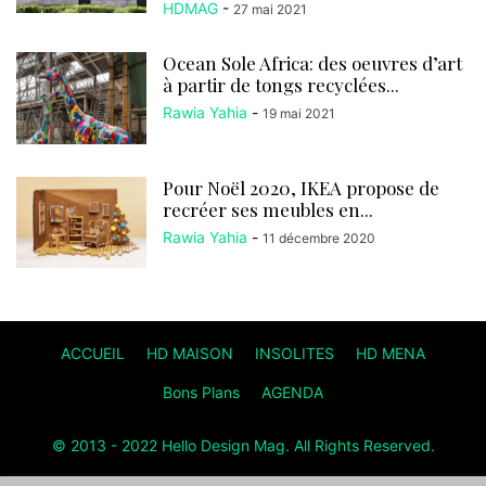
HDMAG
-
27 mai 2021
Ocean Sole Africa: des oeuvres d’art
à partir de tongs recyclées...
Rawia Yahia
-
19 mai 2021
Pour Noël 2020, IKEA propose de
recréer ses meubles en...
Rawia Yahia
-
11 décembre 2020
ACCUEIL
HD MAISON
INSOLITES
HD MENA
Bons Plans
AGENDA
© 2013 - 2022 Hello Design Mag. All Rights Reserved.