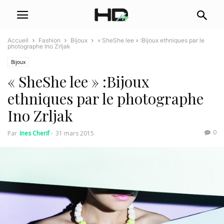
Accueil
Fashion
Bijoux
« SheShe lee » :Bijoux ethniques par le
photographe Ino Zrljak
Bijoux
« SheShe lee » :Bijoux
ethniques par le photographe
Ino Zrljak
0
Par
Ines Cherif
-
31 mars 2015