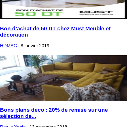
Bon d’achat de 50 DT chez Must Meuble et
décoration
HDMAG
-
8 janvier 2019
Bons plans déco : 20% de remise sur une
sélection de...