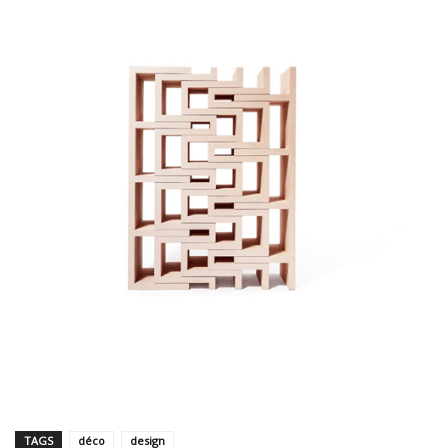
TAGS
déco
design