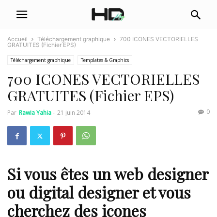
Accueil
Téléchargement graphique
700 ICONES VECTORIELLES
GRATUITES (Fichier EPS)
Téléchargement graphique
Templates & Graphics
700 ICONES VECTORIELLES
GRATUITES (Fichier EPS)
0
Par
Rawia Yahia
-
21 juin 2014
Si vous êtes un
web designer
ou
digital designer
et vous
cherchez des
icones