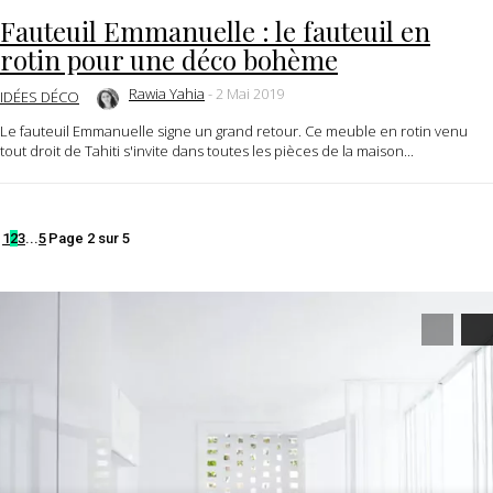
Fauteuil Emmanuelle : le fauteuil en
rotin pour une déco bohème
Rawia Yahia
-
2 Mai 2019
IDÉES DÉCO
Le fauteuil Emmanuelle signe un grand retour. Ce meuble en rotin venu
tout droit de Tahiti s'invite dans toutes les pièces de la maison...
1
2
3
...
5
Page 2 sur 5