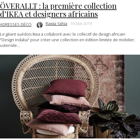
ÖVERALLT : la première collection
d’IKEA et designers africains
Rawia Yahia
-
16 Mai 2019
ADRESSES DÉCO
Le géant suédois Ikea a collaboré avec le collectif de design africain
"Design Indaba" pour créer une collection en édition limitée de mobilier,
ustensile...