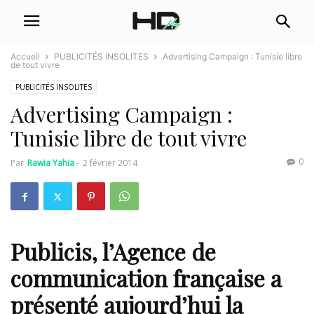
Accueil
PUBLICITÉS INSOLITES
Advertising Campaign : Tunisie libre
de tout vivre
PUBLICITÉS INSOLITES
Advertising Campaign :
Tunisie libre de tout vivre
0
Par
Rawia Yahia
-
2 février 2014
Publicis
, l’Agence de
communication française a
présenté aujourd’hui la