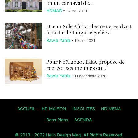
en un carnaval de...
HDMAG
-
27 mai 2021
Ocean Sole Africa: des oeuvres d’art
à partir de tongs recyclées...
Rawia Yahia
-
19 mai 2021
Pour Noël 2020, IKEA propose de
recréer ses meubles en...
Rawia Yahia
-
11 décembre 2020
ACCUEIL
HD MAISON
INSOLITES
HD MENA
Bons Plans
AGENDA
© 2013 - 2022 Hello Design Mag. All Rights Reserved.