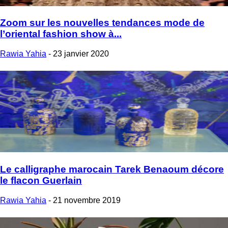
Zoom sur les nouvelles tendances mode de
l’oriental fashion show à...
Rawia Yahia
-
23 janvier 2020
Le calligraphe marocain Tarek Benaoum décore
le flacon Guerlain
Rawia Yahia
-
21 novembre 2019