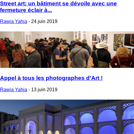
Street art: un bâtiment se dévoile avec une
fermeture éclair à...
Rawia Yahia
-
24 juin 2019
Appel à tous les photographes d’Art !
Rawia Yahia
-
13 juin 2019