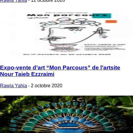
Rawia Yahia
-
12 octobre 2020
Expo-vente d’art “Mon Parcours” de l’artsite
Nour Taieb Ezzraimi
Rawia Yahia
-
2 octobre 2020