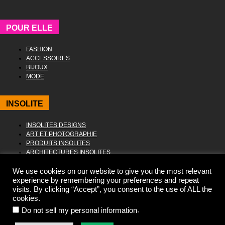
POUR ELLE
FASHION
ACCESSOIRES
BIJOUX
MODE
INSOLITE
INSOLITES DESIGNS
ART ET PHOTOGRAPHIE
PRODUITS INSOLITES
ARCHITECTURES INSOLITES
We use cookies on our website to give you the most relevant
experience by remembering your preferences and repeat
visits. By clicking “Accept”, you consent to the use of ALL the
cookies.
© 2013 - 2024 HELLO DESIGN MAG. ALL RIGHTS RESERVED.
.
Do not sell my personal information