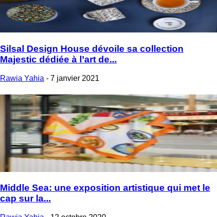
Silsal Design House dévoile sa collection
Majestic dédiée à l’art de...
Rawia Yahia
-
7 janvier 2021
Middle Sea: une exposition artistique qui met le
cap sur la...