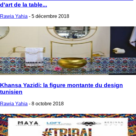
d’art de la table...
Rawia Yahia
-
5 décembre 2018
Khansa Yazidi: la figure montante du design
tunisien
Rawia Yahia
-
8 octobre 2018